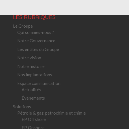
LES RUBRIQUES
Le Groupe
Qui sommes-nous ?
Notre Gouvernance
Les entités du Groupe
Notre vision
Notre histoire
Nos implantations
Espace communication
Actualités
Événements
Solutions
Pétrole & gaz, pétrochimie et chimie
EP Offshore
EP Onshore