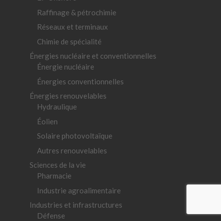
Raffinage & pétrochimie
Réseaux et terminaux
Chimie de spécialité
Énergies nucléaire et conventionnelles
Énergie nucléaire
Énergies conventionnelles
Énergies renouvelables
Hydraulique
Éolien
Solaire photovoltaïque
Autres renouvelables
Sciences de la vie
Pharmacie
Industrie agroalimentaire
Industries et infrastructures
Défense